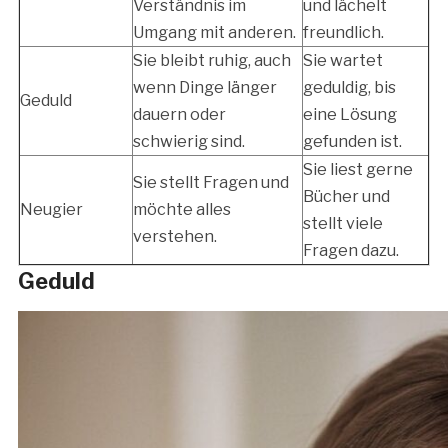
Verständnis im
und lächelt
Umgang mit anderen.
freundlich.
Sie bleibt ruhig, auch
Sie wartet
wenn Dinge länger
geduldig, bis
Geduld
dauern oder
eine Lösung
schwierig sind.
gefunden ist.
Sie liest gerne
Sie stellt Fragen und
Bücher und
Neugier
möchte alles
stellt viele
verstehen.
Fragen dazu.
Geduld