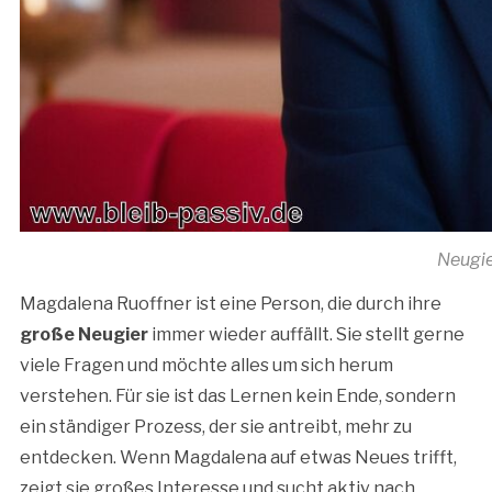
Neugie
Magdalena Ruoffner ist eine Person, die durch ihre
große Neugier
immer wieder auffällt. Sie stellt gerne
viele Fragen und möchte alles um sich herum
verstehen. Für sie ist das Lernen kein Ende, sondern
ein ständiger Prozess, der sie antreibt, mehr zu
entdecken. Wenn Magdalena auf etwas Neues trifft,
zeigt sie großes Interesse und sucht aktiv nach