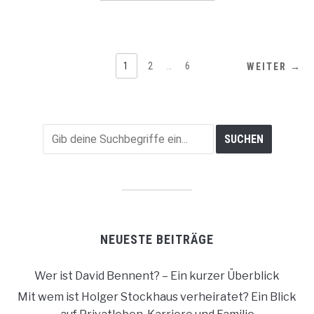
SEITENNUMMERIERUNG
1
2
…
6
WEITER →
DER
BEITRÄGE
NEUESTE BEITRÄGE
Wer ist David Bennent? – Ein kurzer Überblick
Mit wem ist Holger Stockhaus verheiratet? Ein Blick